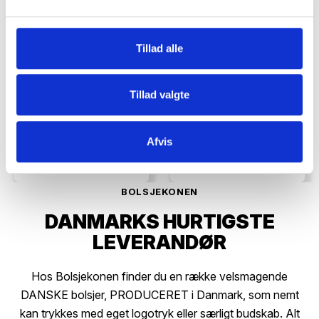
Tillad alle
Tillad valgte
Afvis
Nr. 5050
Nr. 5060
Saltet nøddemix
Saltede mandler
BOLSJEKONEN
DANMARKS HURTIGSTE
LEVERANDØR
Hos Bolsjekonen finder du en række velsmagende
DANSKE bolsjer, PRODUCERET i Danmark, som nemt
kan trykkes med eget logotryk eller særligt budskab. Alt