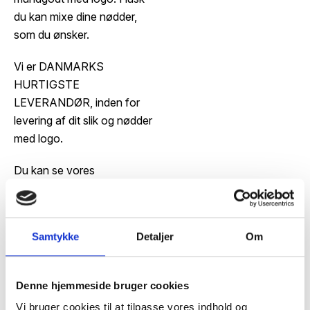
du kan mixe dine nødder,
som du ønsker.​
Vi er DANMARKS
HURTIGSTE
LEVERANDØR, inden for
levering af dit slik og nødder
med logo.​
​Du kan se vores
smagssortiment, herunder.​
Samtykke
Detaljer
Om
Stanseform
Forbehold for +/- 10% i leveret
til poser med
antal.
nødder
Denne hjemmeside bruger cookies
Holdbarhed: 6 mdr.
Vi bruger cookies til at tilpasse vores indhold og