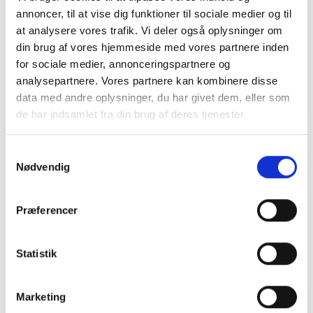
annoncer, til at vise dig funktioner til sociale medier og til
at analysere vores trafik. Vi deler også oplysninger om
din brug af vores hjemmeside med vores partnere inden
SMAGSVARIANTER
for sociale medier, annonceringspartnere og
analysepartnere. Vores partnere kan kombinere disse
data med andre oplysninger, du har givet dem, eller som
de har indsamlet fra din brug af deres tjenester.
Samtykkevalg
Nødvendig
Præferencer
Nr. 5030
Nr. 5040
Statistik
Røgede mandler
Saltede peanuts
Marketing